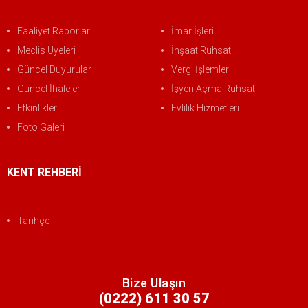
Faaliyet Raporları
İmar İşleri
Meclis Üyeleri
İnşaat Ruhsatı
Güncel Duyurular
Vergi İşlemleri
Güncel İhaleler
İşyeri Açma Ruhsatı
Etkinlikler
Evlilik Hizmetleri
Foto Galeri
KENT REHBERİ
Tarihçe
Bize Ulaşın
(0222) 611 30 57