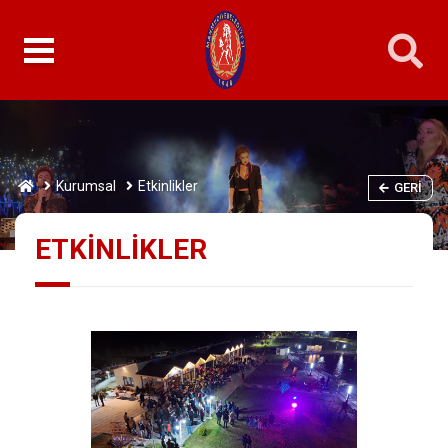
Kurumsal
Etkinlikler
GERI
ETKİNLİKLER