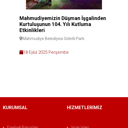
Mahmudiyemizin Düşman İşgalinden
Kurtuluşunun 104. Yılı Kutluma
Etkinlikleri
Mahmudiye Belediyesi Göletli Park
18 Eylül 2025 Perşembe
KURUMSAL
HİZMETLERİMİZ
Faaliyet Raporları
İmar İşleri